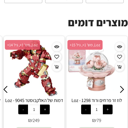
מוצרים דומים
Loz, מש' 1+, גיל 15+
Loz, מש' 1+, גיל 14+
לוז זר פרחים ורוד 1298 - Loz
דמות של האלקבוסטר 9045 - Loz
ל
₪
₪
249
79