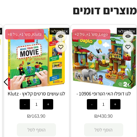
מוצרים דומים
אזל במלאי
אזל במלאי
א
Lego, מש' 1+, גיל 2+
Klutz, מש' 1+, גיל 8+
לגו דופלו האי הטרופי 10906 -
לגו עושים סרטים קלאץ - Klutz
Lego
Lego
₪
₪
163.90
430.90
הוסף לסל
הוסף לסל