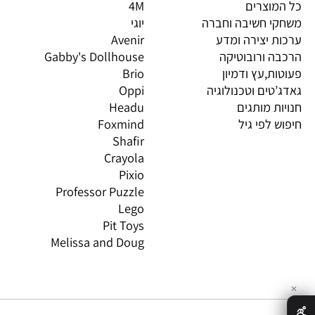
יות מובילות
מותגים מובילים
מות
וצרים
4M
PI
 חשיבה וחברה
יוגי
XIO
 יצירה ומדע
Avenir
LO
 ורובוטיקה
Gabby's Dollhouse
OS
ת,עץ ודמיון
Brio
GN
טים וטכנולוגיה
Oppi
CO
ת מותגים
Headu
 לפי גיל
Foxmind
אינ
Shafir
Crayola
Pixio
Professor Puzzle
Lego
Pit Toys
Melissa and Doug