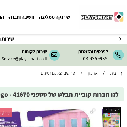
שירנקה ממליצה
חשיבה וחברה
הרכבה ו
שירות המשלו
לפרטים והזמנות
שירות לקוחות
08-9359935
Service@play-smart.co.il
/
/
ארכיון
פריטים שאינם זמינים
חברות קוביית הבלט של סטפני 41670 - Lego
מלאי
Lego, מש' 1+, גיל 6+