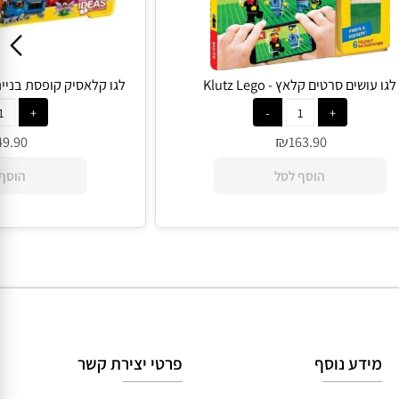
עושים סרטים קלאץ - Klutz Lego
לגו קלאסיק קופסת בנייה בינונית 
₪
49.90
163.90
הוסף לסל
הוסף 