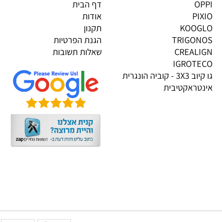
גים בייבוא אישי
מידע
OP
דף הבית
PI
אודות
KOOG
תקנון
TRIGON
הגנת הפרטיות
CREALI
שאלות תשובות
IGROTE
גו קיוב 3X3 - קוביה הונגרית
טראקטיבית