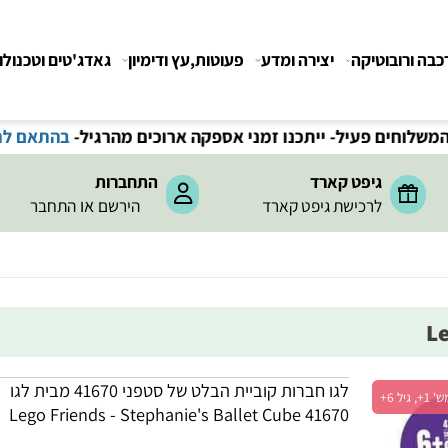
רובוטיקה
יצירה ומדע
פעוטות,עץ ודימיון
גאדג'טים וטכנולוגיה
חים פעיל- ייתכנו זמני אספקה ארוכים מהרגיל-
בהתאם לתקנ
גיפט קארד
התחברות
או
לרכישת גיפט קארד
הירשם
התחבר
לגו חברות קוביית הבלט של סטפני 41670 מבית לגו
Lego Friends - Stephanie's Ballet Cube 41670