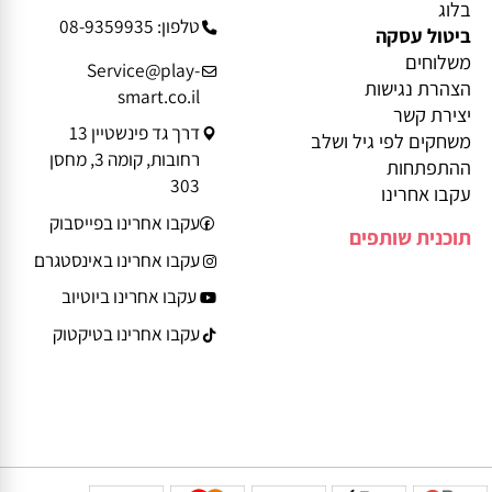
מידע נוסף
פרטי יצירת קשר
בלוג
טלפון: 08-9359935
ביטול עסקה
משלוחים
Service@play-
הצהרת נגישות
smart.co.il
יצירת קשר
דרך גד פינשטיין 13
משחקים לפי גיל ושלב
רחובות, קומה 3, מחסן
ההתפתחות
303
עקבו אחרינו
עקבו אחרינו בפייסבוק
תוכנית שותפים
עקבו אחרינו באינסטגרם
עקבו אחרינו ביוטיוב
עקבו אחרינו בטיקטוק