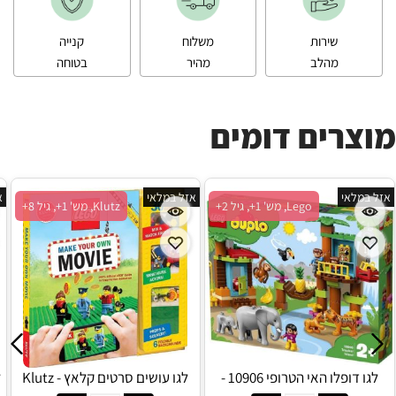
שירות
משלוח
קנייה
מהלב
מהיר
בטוחה
מוצרים דומים
אזל במלאי
אזל במלאי
א
Lego, מש' 1+, גיל 2+
Klutz, מש' 1+, גיל 8+
לגו דופלו האי הטרופי 10906 -
לגו עושים סרטים קלאץ - Klutz
ל