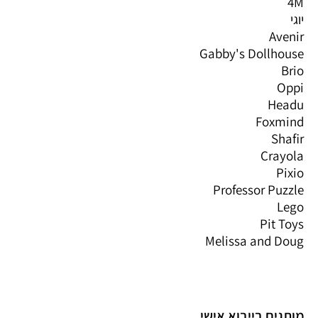
4M
יוגי
Avenir
Gabby's Dollhouse
Brio
Oppi
Headu
Foxmind
Shafir
Crayola
Pixio
Professor Puzzle
Lego
Pit Toys
Melissa and Doug
מותגים בייבוא אישי