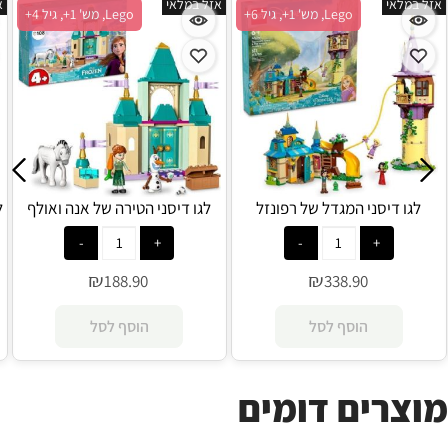
אזל במלאי
אזל במלאי
א
Lego, מש' 1+, גיל 6+
Lego, מש' 1+, גיל 4+
לגו דיסני המגדל של רפונזל
לגו דיסני הטירה של אנה ואולף
ל
והברווזון המתרפק 43241 - Lego
43204 - Lego
₪
₪
188.90
338.90
הוסף לסל
הוסף לסל
מוצרים דומים