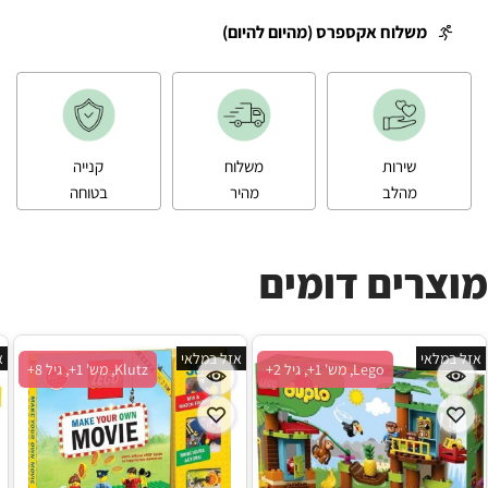
משלוח אקספרס (מהיום להיום)
שירות
משלוח
קנייה
מהלב
מהיר
בטוחה
מוצרים דומים
אזל במלאי
אזל במלאי
א
Lego, מש' 1+, גיל 2+
Klutz, מש' 1+, גיל 8+