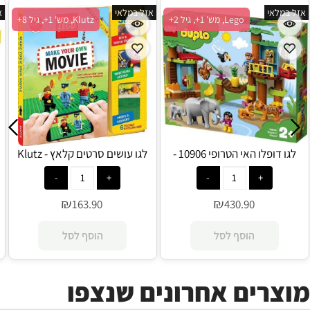
אזל במלאי
אזל במלאי
א
Lego, מש' 1+, גיל 2+
Klutz, מש' 1+, גיל 8+
לגו דופלו האי הטרופי 10906 -
לגו עושים סרטים קלאץ - Klutz
Lego
Lego
₪
₪
163.90
430.90
הוסף לסל
הוסף לסל
מוצרים אחרונים שנצפו