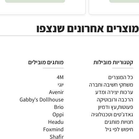
₪
117.90
הוסף לסל
ים אחרונים שנצפו
יות מובילות
מותגים מובילים
מות
וצרים
4M
PI
 חשיבה וחברה
יוגי
XIO
 יצירה ומדע
Avenir
LO
 ורובוטיקה
Gabby's Dollhouse
OS
ת,עץ ודמיון
Brio
GN