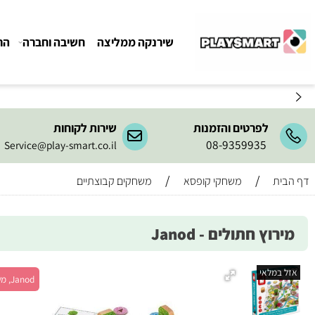
שירנקה ממליצה
חשיבה וחברה
הרכבה ו
לפרטים והזמנות
שירות לקוחות
08-9359935
Service@play-smart.co.il
/
/
משחקי קופסא
משחקים קבוצתיים
ץ חתולים - Janod
מלאי
Janod, מש' 2-4, גיל 6+