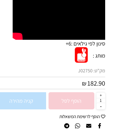
סינון לפי גילאים :
6+
מותג :
מק"ט:
J02750
182.90
₪
הוסף לסל
קניה מהירה
הוסף לרשימת המשאלות