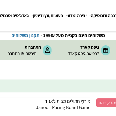
רובוטיקה
יצירה ומדע
פעוטות,עץ ודימיון
גאדג'טים וטכנולוגיה
משלוחים חינם בקנייה מעל 199
₪
-
תקנון משלוחים
גיפט קארד
התחברות
או
לרכישת גיפט קארד
הירשם
התחבר
מירוץ חתולים מבית
ג'אנוד
Janod - Racing Board Game