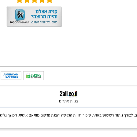
IGROTE
גו קיוב 3X3 - קוביה הונגרית
טראקטיבית
בניית אתרים