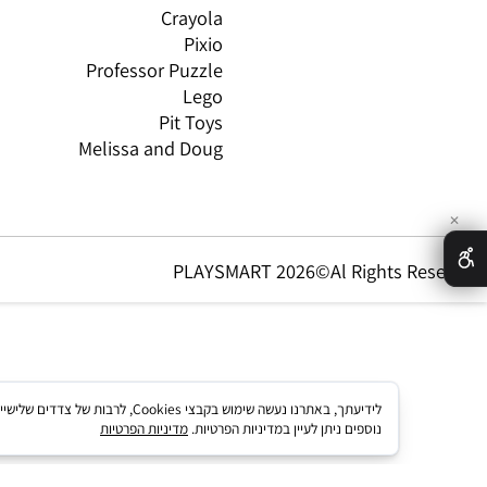
טים וטכנולוגיה
Oppi
CO
ת מותגים
Headu
 לפי גיל
Foxmind
אינ
Shafir
Crayola
Pixio
Professor Puzzle
Lego
Pit Toys
Melissa and Doug
PLAYSMART 2026©Al Rights Re