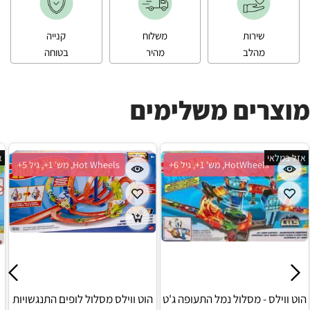
שירות
משלוח
קנייה
מהלב
מהיר
בטוחה
מוצרים משלימים
אזל במלאי
א
HotWheels, מש' 1+, גיל 6+
Hot Wheels, מש' 1+, גיל 5+
הוט ווילס - מסלול נמל התעופה ג'ט
הוט ווילס מסלול לופים התנגשויות