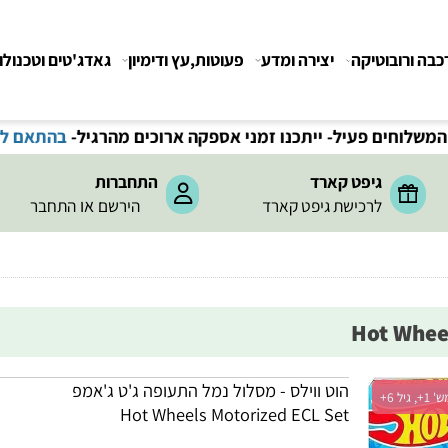
רובוטיקה
יצירה ומדע
פעוטות,עץ ודימיון
גאדג'טים וטכנולוגיה
חים פעיל- ייתכנו זמני אספקה ארוכים מהרגיל-
בהתאם לתקנ
גיפט קארד
התחברות
או
לרכישת גיפט קארד
הירשם
התחבר
הוט ווילס - מסלול נמל התעופה ג'ט ג'אמפ
Hot Wheels Motorized ECL Set