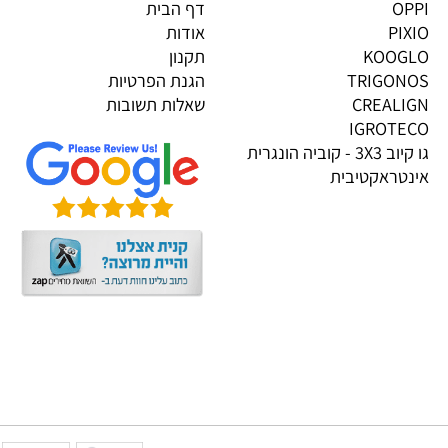
גים בייבוא אישי
מידע
OP
דף הבית
PI
אודות
KOOG
תקנון
TRIGON
הגנת הפרטיות
CREALI
שאלות תשובות
IGROTE
גו קיוב 3X3 - קוביה הונגרית
טראקטיבית