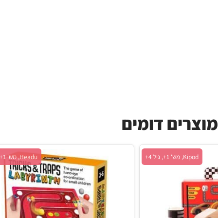
ים דומים
 1+, גיל 4+
Headu, מש' 1+, גיל 3+