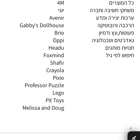
יות מובילות
מותגים מובילים
מות
וצרים
4M
PI
 חשיבה וחברה
יוגי
XIO
 יצירה ומדע
Avenir
LO
 ורובוטיקה
Gabby's Dollhouse
OS
ת,עץ ודמיון
Brio
GN
טים וטכנולוגיה
Oppi
CO
ת מותגים
Headu
 לפי גיל
Foxmind
אינ
Shafir
Crayola
Pixio
Professor Puzzle
Lego
Pit Toys
Melissa and Doug