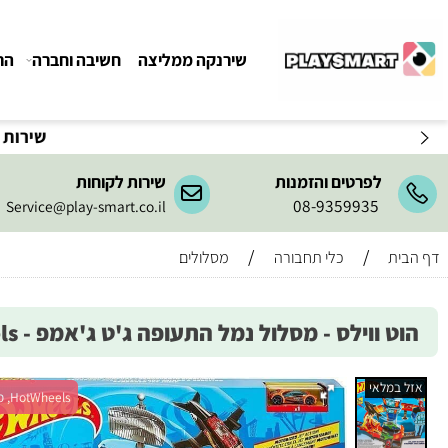
שירנקה ממליצה
חשיבה וחברה
הרכבה ו
שירות המשלו
לפרטים והזמנות
שירות לקוחות
08-9359935
Service@play-smart.co.il
/
/
כלי תחבורה
מסלולים
ווילס - מסלול נמל התעופה ג'ט ג'אמפ - Hot Wheels
מלאי
HotWheels, מש' 1+, גיל 6+