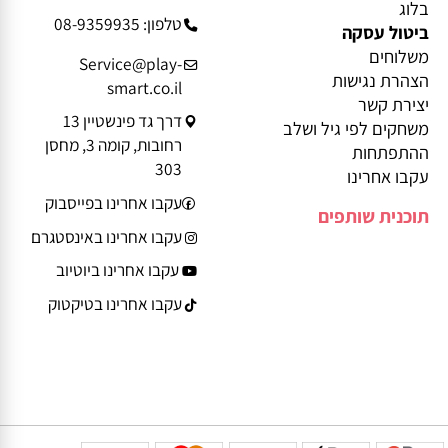
מידע נוסף
פרטי יצירת קשר
בלוג
טלפון: 08-9359935
ביטול עסקה
משלוחים
Service@play-
הצהרת נגישות
smart.co.il
יצירת קשר
דרך גד פינשטיין 13
משחקים לפי גיל ושלב
רחובות, קומה 3, מחסן
ההתפתחות
303
עקבו אחרינו
עקבו אחרינו בפייסבוק
תוכנית שותפים
עקבו אחרינו באינסטגרם
עקבו אחרינו ביוטיוב
עקבו אחרינו בטיקטוק