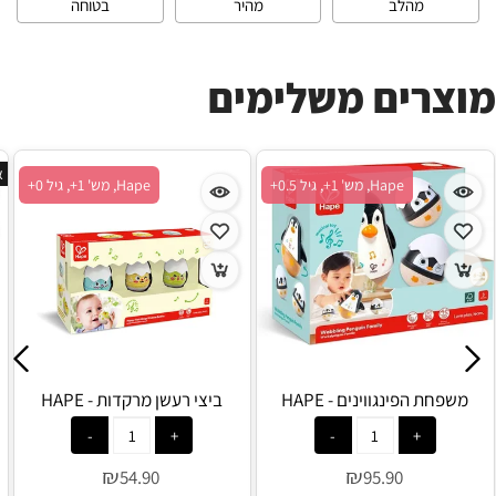
מהלב
מהיר
בטוחה
מוצרים משלימים
א
Hape, מש' 1+, גיל 0.5+
Hape, מש' 1+, גיל 0+
משפחת הפינגווינים - HAPE
ביצי רעשן מרקדות - HAPE
₪
₪
54.90
95.90