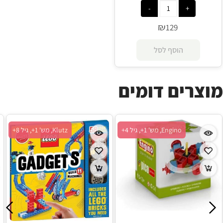
₪
129
הוסף לסל
מוצרים דומים
Engino, מש' 1+, גיל 4+
Klutz, מש' 1+, גיל 8+