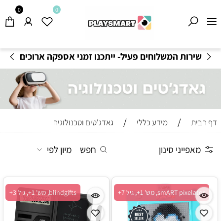
0
0
משלוחים חינם בקנייה מעל 199
₪
-
תקנון משלוחים
/
/
דף הבית
מידע כללי
גאדג'טים וטכנולוגיה
מאפייני סינון
חפש
מיון לפי
smART pixelator, מש' 1+, גיל 7+
blindgifts, מש' 1+, גיל 3+