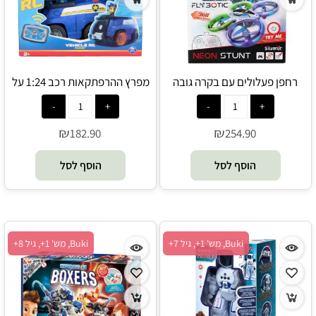
רחפן פעלולים עם בקרה גובה
מפרץ ההרפתקאות רכב 1:24 על
ותאורה - Silverlit
שלט - Spin Master
₪
₪
182.90
254.90
הוסף לסל
הוסף לסל
Buki, מש' 1+, גיל 7+
Buki, מש' 1+, גיל 8+