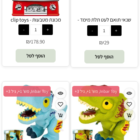
שנאי תואם לעט תלת מימד -
מכונת מטבעות - clip toys
מובייל
₪
178.90
₪
29
הוסף לסל
הוסף לסל
Inbar Toy, מש' 1+, גיל 3+
Inbar Toy, מש' 1+, גיל 3+