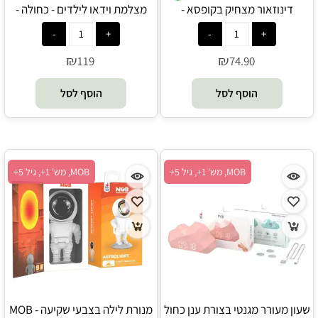
דינוזאור מצחיק בקופסא -
מצלמת וידאו לילדים - כחולה -
סטגוזאורוס אלקטרוני - King Me
מובייל
World
₪
₪
119
74.90
הוסף לסל
הוסף לסל
MOB, מש' 1+, גיל 5+
MOB, מש' 1+, גיל 5+
שעון מעורר מגנטי בצורת ענן כחול
מנורת לילה בצבעי שקיעה - MOB