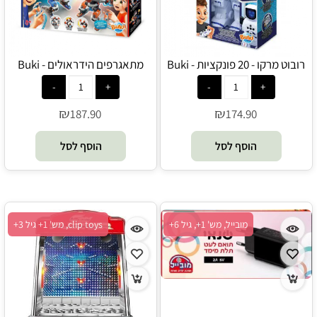
רובוט מרקו - 20 פונקציות - Buki
מתאגרפים הידראולים - Buki
₪
₪
187.90
174.90
הוסף לסל
הוסף לסל
מובייל, מש' 1+, גיל 6+
clip toys, מש' 1+ גיל 3+