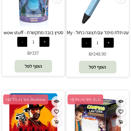
עט תלת מימד עם תצוגה כחול - My
סטיץ בובה מתקשרת - wow stuff
First
₪
337
₪
248.90
הוסף לסל
הוסף לסל
Buki, מש' 1+, גיל 8+
Rockstar, מש' 1+, גיל 18+