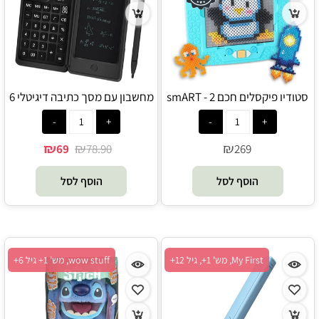
סטודיו פיקסלים חכם 2 - smART
מחשבון עם מסך כתיבה דיגיטלי 6
pixelator
אינץ' - blingifts
₪
₪
₪
69
78.90
269
הוסף לסל
הוסף לסל
My First, מש' 1+, גיל 12+
wow stuff, מש' 1+ גיל 6+