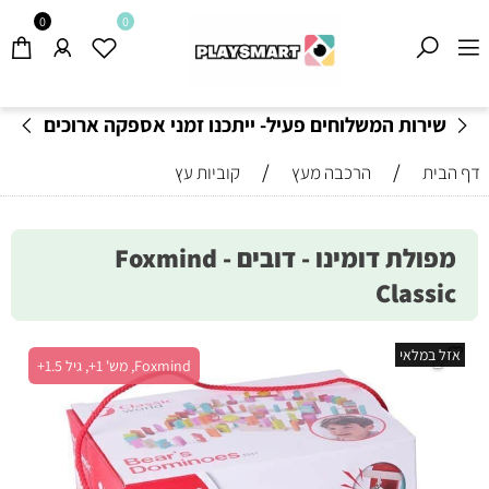
0
0
שירות המשלוחים פעיל- ייתכנו זמני אספקה ארוכים
מהרגיל-
בהתאם לתקנון
!
/
/
דף הבית
הרכבה מעץ
קוביות עץ
מפולת דומינו - דובים - Foxmind
Classic
אזל במלאי
Foxmind, מש' 1+, גיל 1.5+