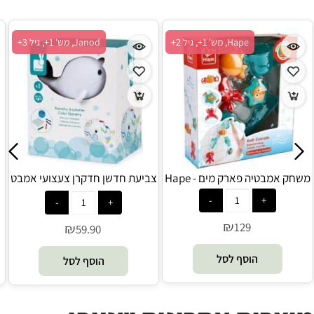
Hape, מש' 1+, גיל 2+
Janod, מש' 1+, גיל 3+
משחק אמבטיה פארק מים - Hape
צביעת חדשן חדקרן צעצועי אמבט
- Janod
₪
129
₪
59.90
הוסף לסל
הוסף לסל