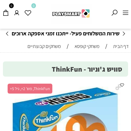
0
0
שירות המשלוחים פעיל- ייתכנו זמני אספקה ארוכים
מהרגיל-
בהתאם לתקנון
!
/
/
דף הבית
משחקי קופסא
משחקים קבוצתיים
סוויש ג'וניור - ThinkFun
ThinkFun, מש' 2+, גיל 5+