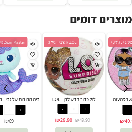
מוצרים דומים
LOL, מש'1+ , גיל 3+
LOL, מש'1+ , גיל 3+
לול OOTD מזוודה 25 הפתעות -
לול כדור חדש לבן - LOL
ב
LOL
₪
₪
29.90
49.90
₪
₪
49.90
58.90