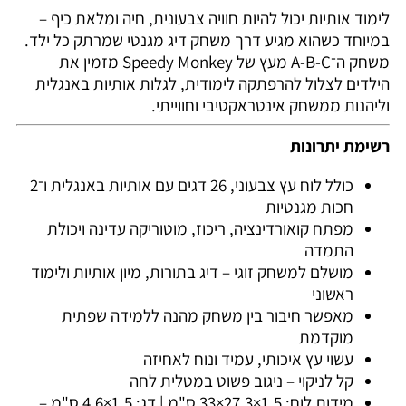
לימוד אותיות יכול להיות חוויה צבעונית, חיה ומלאת כיף –
במיוחד כשהוא מגיע דרך משחק דיג מגנטי שמרתק כל ילד.
משחק ה־A-B-C מעץ של Speedy Monkey מזמין את
הילדים לצלול להרפתקה לימודית, לגלות אותיות באנגלית
וליהנות ממשחק אינטראקטיבי וחווייתי.
רשימת יתרונות
כולל לוח עץ צבעוני, 26 דגים עם אותיות באנגלית ו־2
חכות מגנטיות
מפתח קואורדינציה, ריכוז, מוטוריקה עדינה ויכולת
התמדה
מושלם למשחק זוגי – דיג בתורות, מיון אותיות ולימוד
ראשוני
מאפשר חיבור בין משחק מהנה ללמידה שפתית
מוקדמת
עשוי עץ איכותי, עמיד ונוח לאחיזה
קל לניקוי – ניגוב פשוט במטלית לחה
מידות לוח: ‎33×27.3×1.5 ס"מ | דג: ‎4.6×1.5 ס"מ –