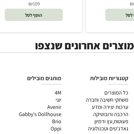
אוטו גלידה - Foxmind
₪
109
הוסף לסל
ים אחרונים שנצפו
יות מובילות
מותגים מובילים
מות
וצרים
4M
PI
 חשיבה וחברה
יוגי
XIO
 יצירה ומדע
Avenir
LO