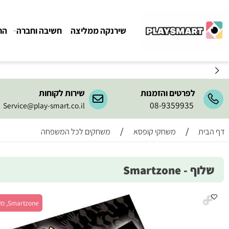
שירנקה ממליצה
חשיבה וחברה
הרכבה ו
לפרטים והזמנות
שירות לקוחות
08-9359935
Service@play-smart.co.il
/
/
משחקי קופסא
משחקים לכל המשפחה
Smartzone
Smartzone, מש' 2-8, גיל 5+