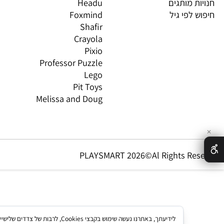
 ורובוטיקה
Gabby's Dollhouse
OS
ת,עץ ודמיון
Brio
GN
טים וטכנולוגיה
Oppi
CO
ת מותגים
Headu
 לפי גיל
Foxmind
אינ
Shafir
Crayola
Pixio
Professor Puzzle
Lego
Pit Toys
Melissa and Doug
PLAYSMART 2026©Al Rights Re