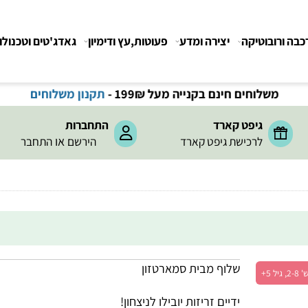
רובוטיקה
יצירה ומדע
פעוטות,עץ ודימיון
גאדג'טים וטכנולוגיה
משלוחים חינם בקנייה מעל 199
₪
-
תקנון משלוחים
גיפט קארד
התחברות
או
לרכישת גיפט קארד
הירשם
התחבר
שלוף מבית סמארטזון