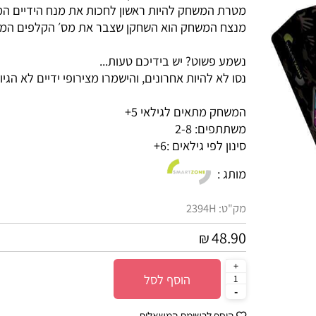
ידיים זריזות יובילו לניצחון!
מטרת המשחק להיות ראשון לחכות את מנח הידיים המופ
מנצח המשחק הוא השחקן שצבר את מס׳ הקלפים המועט 
נשמע פשוט? יש בידיכם טעות...
נסו לא להיות אחרונים, והישמרו מצירופי ידיים לא הגיוניים
המשחק מתאים לגילאי 5+
משתתפים: 2-8
סינון לפי גילאים :
6+
מותג :
מק"ט:
2394H
48.90
₪
הוסף לסל