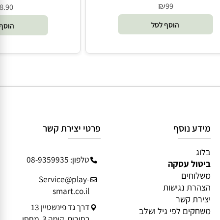
קוברה טויסט - Smartzone
מעבדת הילדים ליצירת משח
עם זמזם חשמ
₪
99
8.90
הוסף לסל
הוסף 
מידע נוסף
פרטי יצירת קשר
בלוג
טלפון: 08-9359935
ביטול עסקה
משלוחים
Service@play-