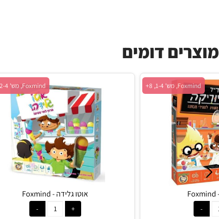
ים דומים
 מש' 1-4, 8+
Foxmind, מש' 2-4, גיל 6+