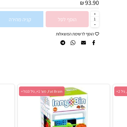
מק"ט:
84162
93.90
₪
הוסף לסל
קניה מהירה
הוסף לרשימת המשאלות
Fat Brain, מש' 1+, גיל 10ח'+