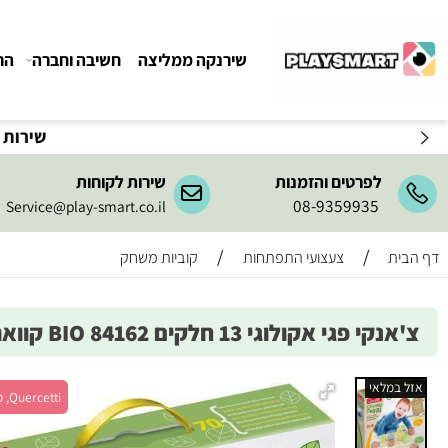
שירנקה ממליצה
חשיבה וחברה
הרכבה ו
שירות המשלו
לפרטים והזמנות
שירות לקוחות
08-9359935
Service@play-smart.co.il
/
/
צעצועי התפתחות
קוביות משחק
י אקולוגי 13 חלקים BIO 84162 קווארצ'טי - Quercetti
מלאי
Quercetti, מש' 1+, גיל 1+