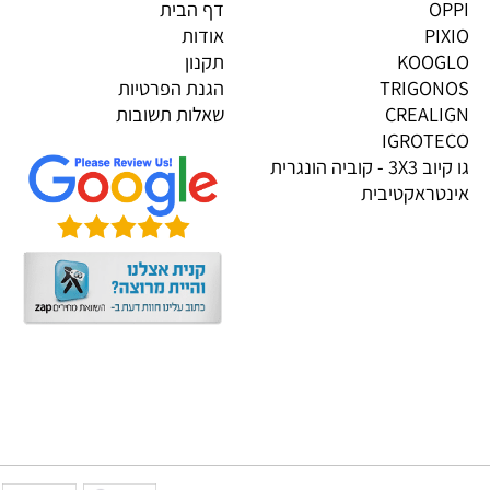
גים בייבוא אישי
מידע
OP
דף הבית
PI
אודות
KOOG
תקנון
TRIGON
הגנת הפרטיות
CREALI
שאלות תשובות
IGROTE
גו קיוב 3X3 - קוביה הונגרית
טראקטיבית