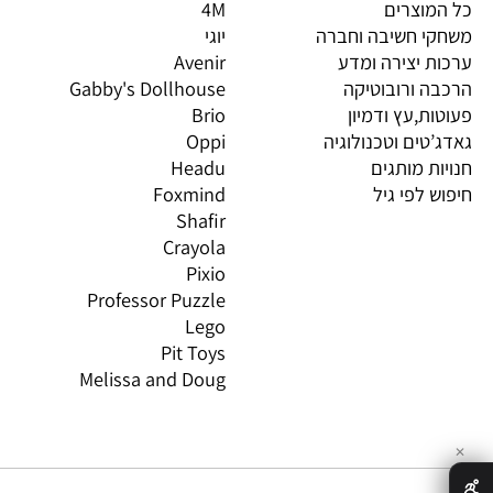
יות מובילות
מותגים מובילים
מות
וצרים
4M
PI
 חשיבה וחברה
יוגי
XIO
 יצירה ומדע
Avenir
LO
 ורובוטיקה
Gabby's Dollhouse
OS
ת,עץ ודמיון
Brio
GN
טים וטכנולוגיה
Oppi
CO
ת מותגים
Headu
 לפי גיל
Foxmind
אינ
Shafir
Crayola
Pixio
Professor Puzzle
Lego
Pit Toys
Melissa and Doug