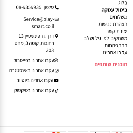
מידע נוסף
פרטי יצירת קשר
בלוג
טלפון: 08-9359935
ביטול עסקה
משלוחים
Service@play-
הצהרת נגישות
smart.co.il
יצירת קשר
דרך גד פינשטיין 13
משחקים לפי גיל ושלב
רחובות, קומה 3, מחסן
ההתפתחות
303
עקבו אחרינו
עקבו אחרינו בפייסבוק
תוכנית שותפים
עקבו אחרינו באינסטגרם
עקבו אחרינו ביוטיוב
עקבו אחרינו בטיקטוק