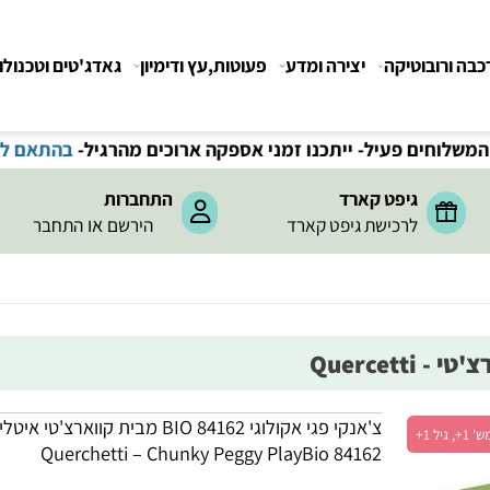
רובוטיקה
יצירה ומדע
פעוטות,עץ ודימיון
גאדג'טים וטכנולוגיה
חים פעיל- ייתכנו זמני אספקה ארוכים מהרגיל-
בהתאם לתקנ
גיפט קארד
התחברות
או
לרכישת גיפט קארד
הירשם
התחבר
צ'אנקי פגי אקולוגי BIO 84162 מבית קווארצ'טי איטליה
Querchetti – Chunky Peggy PlayBio 84162