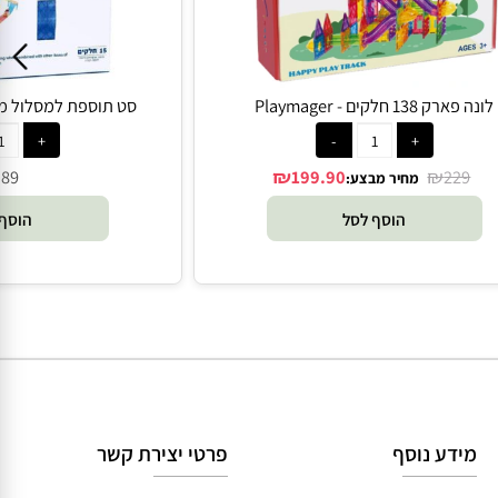
רק 138 חלקים - Playmager
סט תוספת למסלול מכוניות -
₪
₪
₪
89
199.90
229
מחיר מבצע:
הוסף לסל
הוסף 