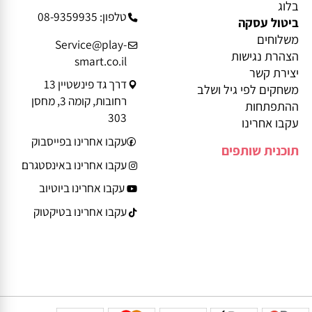
מידע נוסף
פרטי יצירת קשר
בלוג
טלפון: 08-9359935
ביטול עסקה
משלוחים
Service@play-
הצהרת נגישות
smart.co.il
יצירת קשר
דרך גד פינשטיין 13
משחקים לפי גיל ושלב
רחובות, קומה 3, מחסן
ההתפתחות
303
עקבו אחרינו
עקבו אחרינו בפייסבוק
תוכנית שותפים
עקבו אחרינו באינסטגרם
עקבו אחרינו ביוטיוב
עקבו אחרינו בטיקטוק