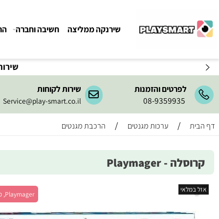
שירנקה ממליצה
חשיבה וחברה
הרכבה ו
שירות המשלו
לפרטים והזמנות
שירות לקוחות
08-9359935
Service@play-smart.co.il
/
/
ערכות מגנטים
הרכבת מגנטים
 - Playmager
מלאי
Playmager, מש' 1+, גיל 3+