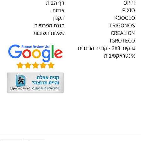
גים בייבוא אישי
מידע
OP
דף הבית
PI
אודות
KOOG
תקנון
TRIGON
הגנת הפרטיות
CREALI
שאלות תשובות
IGROTE
גו קיוב 3X3 - קוביה הונגרית
טראקטיבית