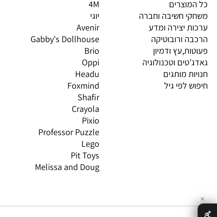
יות מובילות
מותגים מובילים
מות
וצרים
4M
PI
 חשיבה וחברה
יוגי
XIO
 יצירה ומדע
Avenir
LO
 ורובוטיקה
Gabby's Dollhouse
OS
ת,עץ ודמיון
Brio
GN
טים וטכנולוגיה
Oppi
CO
ת מותגים
Headu
 לפי גיל
Foxmind
אינ
Shafir
Crayola
Pixio
Professor Puzzle
Lego
Pit Toys
Melissa and Doug