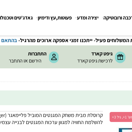
רובוטיקה
יצירה ומדע
פעוטות,עץ ודימיון
גאדג'טים וטכנולוגיה
חים פעיל- ייתכנו זמני אספקה ארוכים מהרגיל-
בהתאם לתקנ
גיפט קארד
התחברות
או
לרכישת גיפט קארד
הירשם
התחבר
קרוסלת מבית משחק המגנטים המוביל
פליימאגר (Playmager)
להשלמת החוויה למגוון ערכות המגנטים לבנייה עצמית!