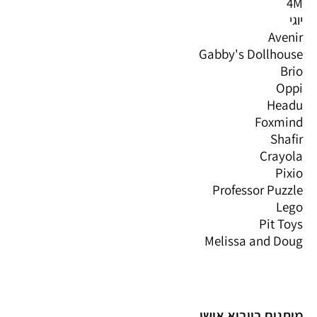
4M
יוגי
Avenir
Gabby's Dollhouse
Brio
Oppi
Headu
Foxmind
Shafir
Crayola
Pixio
Professor Puzzle
Lego
Pit Toys
Melissa and Doug
מותגים בייבוא אישי