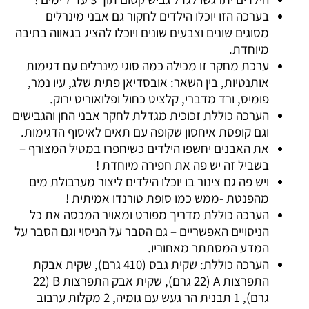
בערכה הזו יוכלו הילדים לחקור גם אבני מינרלים
מסוגים שונים וצבעים שונים ויוכלו להציג בגאווה בתיבה
מיוחדת.
ערכת מחקר זו מכילה כמה סוגי מינרלים עם דגימות
אותנטיות, בין השאר: אובסדיאן פתית שלג, עיו נמר,
פומיס, ורד מדברי, קלציט כחול ופלואוריט ירוק.
הערכה כוללת זכוכית מגדלת לחקר אבני החן והגבישים
וגם קופסת איחסון שקופה עם תאים לאיסוף הדגימות.
את האבנים יחשפו הילדים כשיחפרו במטיל המצורף –
בשביל זה יש פה את חפירה מיוחדת !
ויש פה גם צינור בו יוכלו הילדים ליצור מערבולת מים
מהפנטת -ממש כמו סופת טורנדו אמיתית !
הערכה כוללת מדריך מפורט ומאויר המכסה את כל
הניסויים האפשריים – גם הסבר על הניסוי וגם הסבר על
המדע המסתתר מאחוריו.
הערכה כוללת: שקית גבס (410 גרם), שקית אבקת
התפרצות A (22 גרם), שקית אבק התפרצות B (22
גרם), 1 תבנית הר געש עם גומיה, 2 מקלות ערבוב