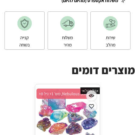
משלוח אקספרס (מהיום להיום)
שירות
משלוח
קנייה
מהלב
מהיר
בטוחה
מוצרים דומים
אזל במלאי
Nebulous Stars, מש' 1+ גיל 8+