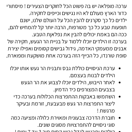
ערכה מופלאה יש בה פשוט הכל לחוקרים הצעירים ! מיסתורי
כדור הארץ מעולם לא היו נגישים וכייפים לחקירה.
ילדים כל כך סקרנים להבין הכל על העולם שלנו, ישנם
תופעות טבע כל כך מטורפות, הרבה יותר קל להמחיש להם,
ככה הם באמת יכולים להבין את נפלאןת הטבע.
בערכה זו הילדים יוכלו ללמוד על
בניית הר הגעש, חקירה של
אבנים ממעמקי האדמה, גידול גבישים קסומים ואפילו יצירת
סופת טורנדו, כ
ל הכייף הזה בערכה אחת מושקעת ומפוארת.
ערכת הניסויים כוללת גבס ותבנית הר געש אותו יוכלו
הילדים לבנות בעצמם.
לאחר הייבוש, הילדים יוכלו לצבוע את הר הגעש
בצבעים המצורפים כיד הדמיון.
השתמשו באבקות ההתפרצות הכלולות בערכה כדי
ליצור התפרצות הר געש מבעבעת, זורמת ובעיקר
מרגשת !
חוברת הדרכה צבעונית ומאוירת כלולה ומציעה כמה
סוגי ניסויים להתפרצויות מסוגים שונים.
הילדים יתרגשו לגדל גביש קסום תוך 3 עד 7 ימים !