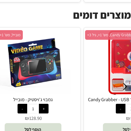
הוסף לסל
ים דומים
גיל 3+
מובייל, מש' 1+, גיל 3+
גמבוי ג'ויסטיק - מובייל