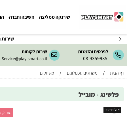
שירנקה ממליצה
חשיבה וחברה
הרכבה ו
שירות המשלו
לפרטים והזמנות
שירות לקוחות
08-9359935
Service@play-smart.co.il
/
/
משחקים טכנולוגים
משחקים
ינג - מובייל
מלאי
מובייל, מש' 1+, גיל 6+