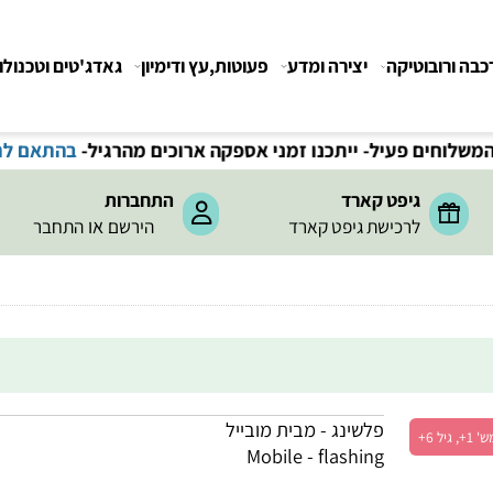
רובוטיקה
יצירה ומדע
פעוטות,עץ ודימיון
גאדג'טים וטכנולוגיה
חים פעיל- ייתכנו זמני אספקה ארוכים מהרגיל-
בהתאם לתקנ
גיפט קארד
התחברות
או
לרכישת גיפט קארד
הירשם
התחבר
פלשינג - מבית מובייל
Mobile - flashing