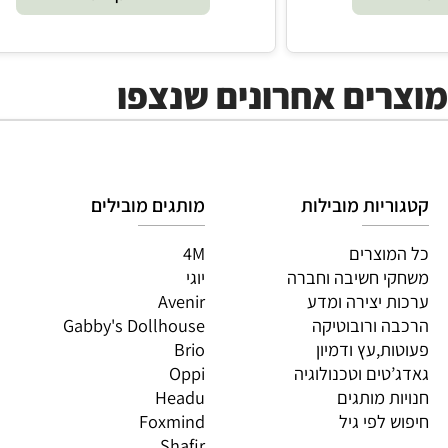
₪
128.90
הוסף לסל
ים אחרונים שנצפו
יות מובילות
מותגים מובילים
מות
וצרים
4M
PI
 חשיבה וחברה
יוגי
XIO
 יצירה ומדע
Avenir
LO
 ורובוטיקה
Gabby's Dollhouse
OS