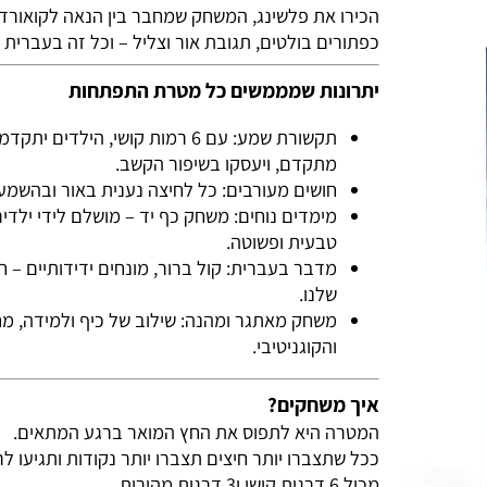
הכירו את פלשינג, המשחק שמחבר בין הנאה לקואורדינצי
כפתורים בולטים, תגובת אור וצליל – וכל זה בעברית פש
יתרונות שמממשים כל מטרת התפתחות
תקשורת שמע: עם 6 רמות קושי, הילדים י
מתקדם, ויעסקו בשיפור הקשב.
חושים מעורבים: כל לחיצה נענית באור ובהשמעת 
מימדים נוחים: משחק כף יד – מושלם לידי ילדים ק
טבעית ופשוטה.
מדבר בעברית: קול ברור, מונחים ידידותיים – חוו
שלנו.
משחק מאתגר ומהנה: שילוב של כיף ולמידה, מחזק
והקוגניטיבי.
איך משחקים?
המטרה היא לתפוס את החץ המואר ברגע המתאים.