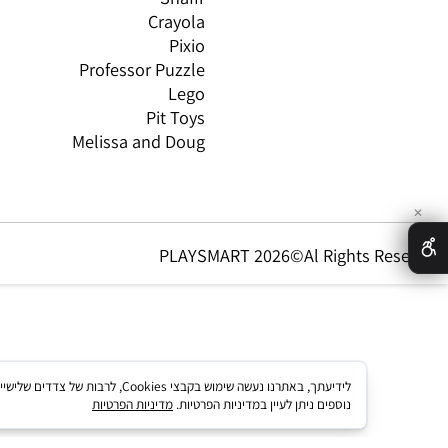
ת,עץ ודמיון
Brio
GN
טים וטכנולוגיה
Oppi
CO
ת מותגים
Headu
 לפי גיל
Foxmind
אינ
Shafir
Crayola
Pixio
Professor Puzzle
Lego
Pit Toys
Melissa and Doug
PLAYSMART 2026©Al Rights Re