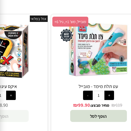
אזל במלאי
מובייל, מש' 1+, גיל 6+
עט תלת מימד - מובייל
איקס עיגול
₪
₪
8.90
99.90
119
מחיר מבצע: