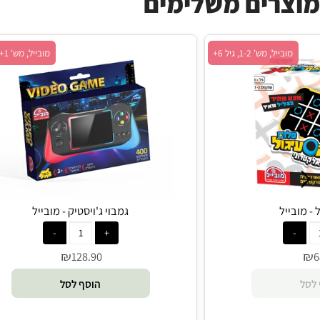
ים משלימים
 מש' 1-2, גיל 6+
מובייל, מש' 1+, גיל 3+
גמבוי ג'ויסטיק - מובייל
₪
128.90