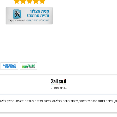
CREALI
שאלות תשובות
IGROTE
גו קיוב 3X3 - קוביה הונגרית
טראקטיבית