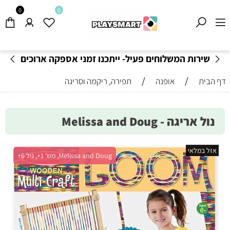
0
0
שירות המשלוחים פעיל- ייתכנו זמני אספקה ארוכים
מהרגיל-
בהתאם לתקנון
!
/
/
דף הבית
אופנה
תפירה, ריקמה וסריגה
נול אריגה - Melissa and Doug
אזל במלאי
Melissa and Doug, מש' 1+, גיל 6+