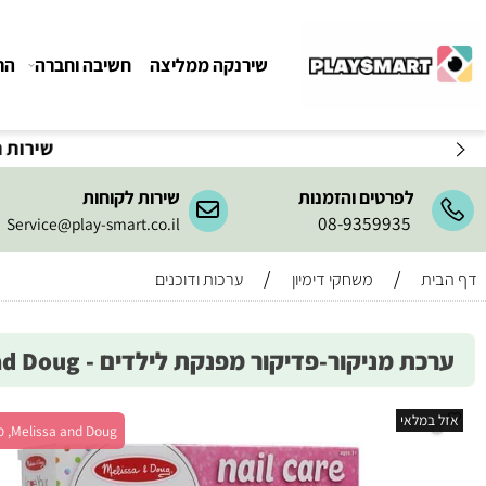
שירנקה ממליצה
חשיבה וחברה
הרכבה ו
שירות המשלו
לפרטים והזמנות
שירות לקוחות
08-9359935
Service@play-smart.co.il
/
/
משחקי דימיון
ערכות ודוכנים
 מניקור-פדיקור מפנקת לילדים - Melissa and Doug
מלאי
Melissa and Doug, מש' 1+, גיל 3+