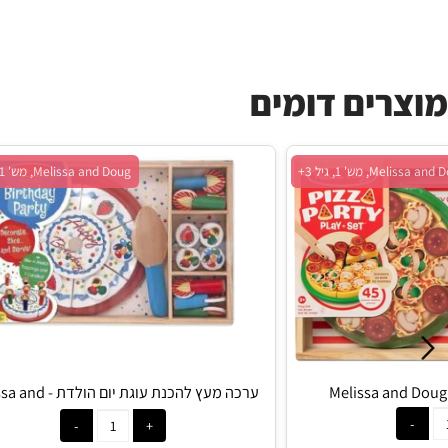
ים דומים
 גיל 3+
Melissa and Doug, מש' 1, גיל 3+