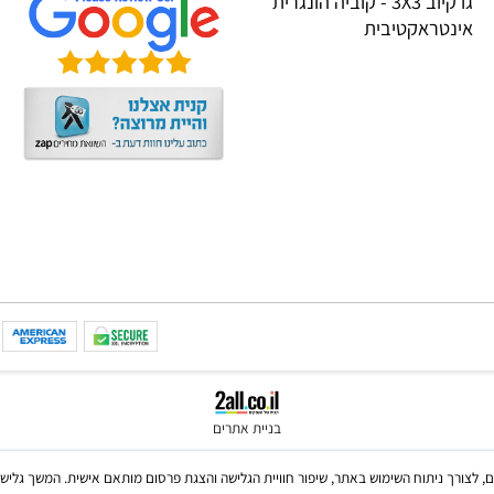
TRIGON
הגנת הפרטיות
CREALI
שאלות תשובות
IGROTE
גו קיוב 3X3 - קוביה הונגרית
טראקטיבית