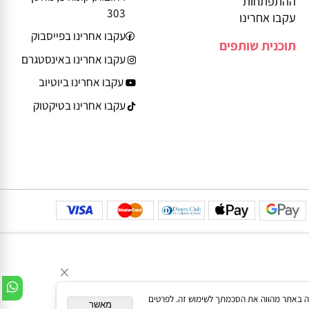
Service@play-
הצהרת נגישות
smart.co.il
יצירת קשר
דרך גד פינשטיין 13
משחקים לפי גיל ושלב
רחובות, קומה 3, מחסן
ההתפתחות
303
עקבו אחרינו
עקבו אחרינו בפייסבוק
תוכנית שותפים
עקבו אחרינו באינסטגרם
עקבו אחרינו ביוטיוב
עקבו אחרינו בטיקטוק