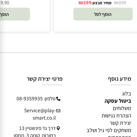
כן גלידה - Melissa and Doug
משחק דמיון ערכת טיפוח 11 חלקים מעץ - pe
₪
₪
19.90
199
229
מחיר מבצע:
הוסף לסל
הוסף 
מידע נוסף
פרטי יצירת קשר
בלוג
טלפון: 08-9359935
ביטול עסקה
משלוחים