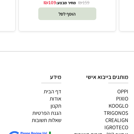
סט פיקניק מעץ לחיתוך אוכל - Melissa and Doug
דו
₪
₪
109
159
מחיר מבצע:
הוסף לסל
גים בייבוא אישי
מידע
OP
דף הבית
PI
אודות
KOOG
תקנון