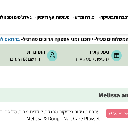
רובוטיקה
יצירה ומדע
פעוטות,עץ ודימיון
גאדג'טים וטכנולוגיה
חים פעיל- ייתכנו זמני אספקה ארוכים מהרגיל-
בהתאם לתקנ
גיפט קארד
התחברות
או
לרכישת גיפט קארד
הירשם
התחבר
ערכת מניקור-פדיקור מפנקת לילדים מבית מליסה ודאג
Melissa & Doug - Nail Care Playset