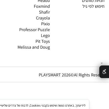
 ורובוטיקה
Gabby's Dollhouse
OS
ת,עץ ודמיון
Brio
GN
טים וטכנולוגיה
Oppi
CO
ת מותגים
Headu
 לפי גיל
Foxmind
אינ
Shafir
Crayola
Pixio
Professor Puzzle
Lego
Pit Toys
Melissa and Doug
PLAYSMART 2026©Al Rights Re