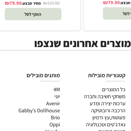
ערכה מעץ להכנת עוגת יום הולדת - Melissa and
Doug
₪
79.
₪
₪
79.90
119.90
מחיר מבצע:
הוסף לסל
ים אחרונים שנצפו
יות מובילות
מותגים מובילים
מות
וצרים
4M
PI
 חשיבה וחברה
יוגי
XIO
 יצירה ומדע
Avenir
LO