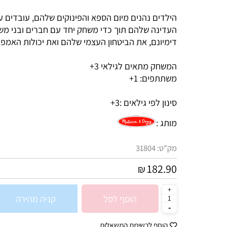
כלות" ולפתח את עולמם.
מידות האריזה בס"מ: 36*28*11
הילדים נהנים מיום הספא והפינוקים שלהם, עובדים על 
העדינה שלהם תוך כדי משחק יחד עם חברים ובני משפ
דימיונם, את הביטחון העצמי שלהם ואת יכולות האמפתיה
המשחק מתאים לגילאי 3+
משתתפים: 1+
סינון לפי גילאים :
3+
מותג :
מק"ט:
31804
182.90
₪
הוסף לסל
קניה מהירה