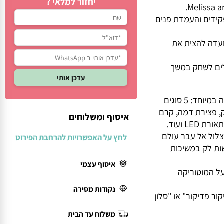
יחזור למלאי ?
דים והעמדת פנים
דה להצית את
כולים לשחק במשך
סט ערכת איפור הכולל 20 פריטים למשחק מהנה במיוחד: 5 סוגים
 פצירת דמה, קרם
איסוף ומשלוחים
עוד.
ל אל עבר עולם
לחץ על האפשרויות להרחבת הפירוט
 לק במשיכות
איסוף עצמי
המוטוריקה
נקודות מסירה
פדיקור" או "סלון