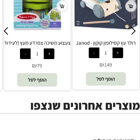
רולר עץ קסילופון קוקון - Janod
צעצוע משיכה צפרדע מעץ (לעידוד
הליכה וזחילה) - Melissa and
Doug
₪
149
₪
79
הוסף לסל
הוסף לסל
מוצרים אחרונים שנצפו