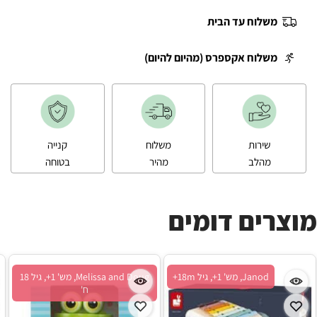
משלוח עד הבית
משלוח אקספרס (מהיום להיום)
שירות
משלוח
קנייה
מהלב
מהיר
בטוחה
מוצרים דומים
Janod, מש' 1+, גיל 18m+
Melissa and Doug, מש' 1+, גיל 18
ח'