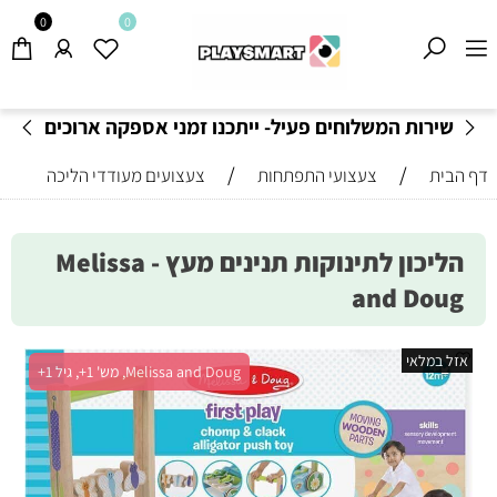
0
0
שירות המשלוחים פעיל- ייתכנו זמני אספקה ארוכים
מהרגיל-
בהתאם לתקנון
!
/
/
דף הבית
צעצועי התפתחות
צעצועים מעודדי הליכה
הליכון לתינוקות תנינים מעץ - Melissa
and Doug
אזל במלאי
Melissa and Doug, מש' 1+, גיל 1+