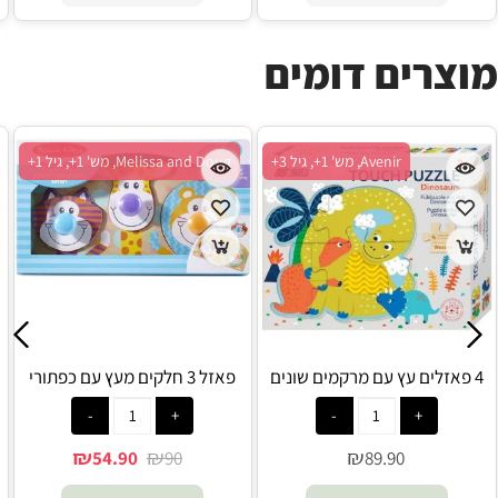
מוצרים דומים
Avenir, מש' 1+, גיל 3+
Melissa and Doug, מש' 1+, גיל 1+
4 פאזלים עץ עם מרקמים שונים
פאזל 3 חלקים מעץ עם כפתורי
דינוזאורים - Avenir
אחיזה חיות הספארי - Melissa
and Doug
₪
₪
₪
54.90
90
89.90