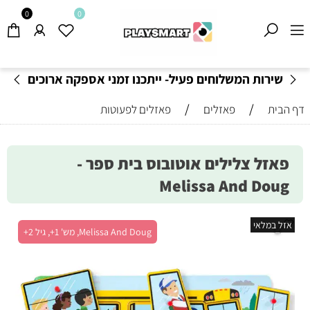
0
0
שירות המשלוחים פעיל- ייתכנו זמני אספקה ארוכים
מהרגיל-
בהתאם לתקנון
!
/
/
דף הבית
פאזלים
פאזלים לפעוטות
פאזל צלילים אוטובוס בית ספר -
Melissa And Doug
אזל במלאי
Melissa And Doug, מש' 1+, גיל 2+