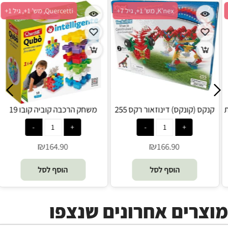
Quercetti, מש' 1+, גיל 3+
K'nex, מש' 1+, גיל 7+
גלגלי שיניים קליידוסקופ (מדבקות
קנקס (קונקס) דינוזאור רקס 255
ענק) 2341 קווארצ'טי - Quercetti
חלקים - K'nex
₪
₪
166.90
149.90
הוסף לסל
הוסף לסל
מוצרים אחרונים שנצפו