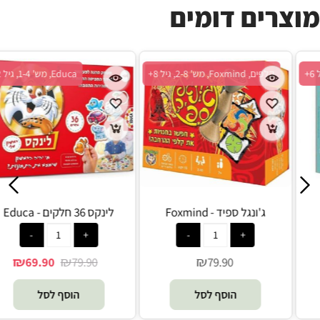
מוצרים דומים
Smartzone, מש' 2-6, גיל 6+
קלפים, Foxmind, מש' 2-8, גיל 8+
קורטקס - Smartzone
ג'ונגל ספיד - Foxmind
₪
₪
79.90
89.90
הוסף לסל
הוסף לסל