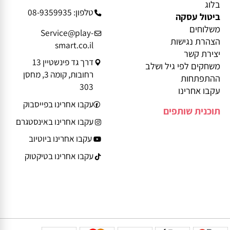
מידע נוסף
פרטי יצירת קשר
בלוג
טלפון: 08-9359935
ביטול עסקה
משלוחים
Service@play-
הצהרת נגישות
smart.co.il
יצירת קשר
דרך גד פינשטיין 13
משחקים לפי גיל ושלב
רחובות, קומה 3, מחסן
ההתפתחות
303
עקבו אחרינו
עקבו אחרינו בפייסבוק
תוכנית שותפים
עקבו אחרינו באינסטגרם
עקבו אחרינו ביוטיוב
עקבו אחרינו בטיקטוק