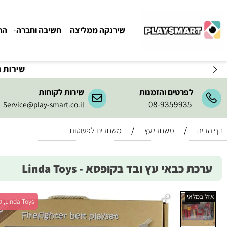
שירנקה ממליצה
חשיבה וחברה
הרכבה ו
שירות המשלו
לפרטים והזמנות
שירות לקוחות
08-9359935
Service@play-smart.co.il
/
/
משחקי עץ
משחקים לפעוטות
 כבאי עץ ובד בקופסא - Linda Toys
מלאי
Linda Toys, מש' 1+, גיל 3+