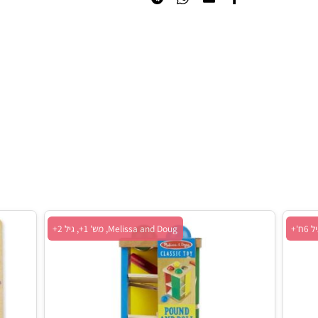
הוסף לרשימת המשאלות
Melissa and Doug, מש' 1+, גיל 2+