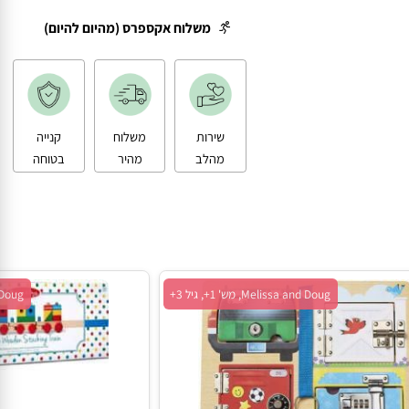
משלוח עד הבית
משלוח אקספרס (מהיום להיום)
שירות
משלוח
קנייה
מהלב
מהיר
בטוחה
Melissa and Doug, מש' 1+, גיל 3+
 and Doug