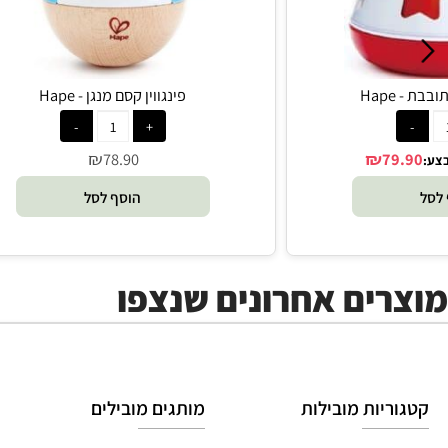
פינגווין קסם מנגן - Hape
₪
₪
78.90
7
הוסף לסל
ים אחרונים שנצפו