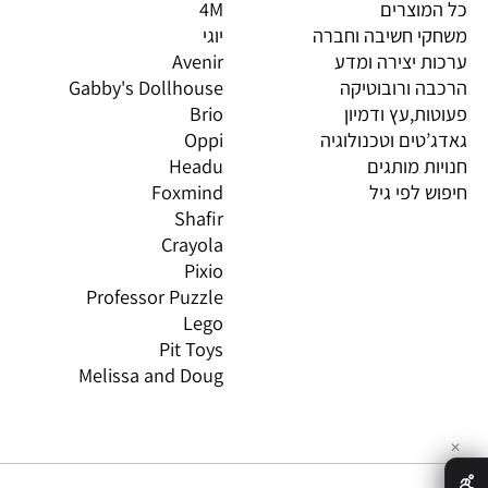
יות מובילות
מותגים מובילים
מות
וצרים
4M
PI
 חשיבה וחברה
יוגי
XIO
 יצירה ומדע
Avenir
LO
 ורובוטיקה
Gabby's Dollhouse
OS
ת,עץ ודמיון
Brio
GN
טים וטכנולוגיה
Oppi
CO
ת מותגים
Headu
 לפי גיל
Foxmind
אינ
Shafir
Crayola
Pixio
Professor Puzzle
Lego
Pit Toys
Melissa and Doug