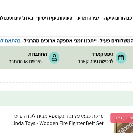
רובוטיקה
יצירה ומדע
פעוטות,עץ ודימיון
גאדג'טים וטכנולוגיה
חים פעיל- ייתכנו זמני אספקה ארוכים מהרגיל-
בהתאם לתקנ
גיפט קארד
התחברות
או
לרכישת גיפט קארד
הירשם
התחבר
ערכת כבאי עץ ובד בקופסא מבית לינדה טויס
Linda Toys - Wooden Fire Fighter Belt Set