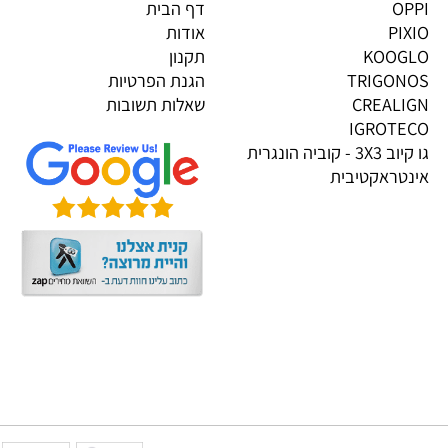
גים בייבוא אישי
מידע
OP
דף הבית
PI
אודות
KOOG
תקנון
TRIGON
הגנת הפרטיות
CREALI
שאלות תשובות
IGROTE
גו קיוב 3X3 - קוביה הונגרית
טראקטיבית