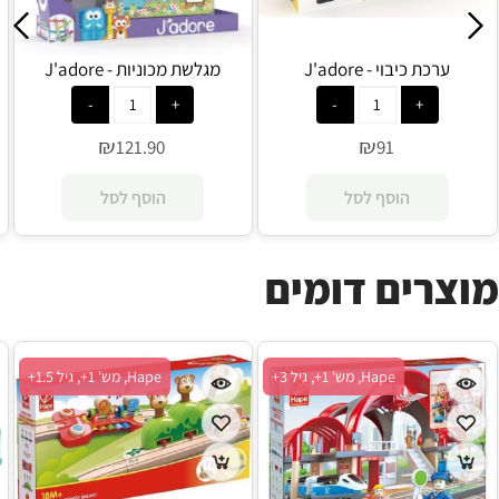
ערכת כיבוי - J'adore
מגלשת מכוניות - J'adore
₪
₪
121.90
91
הוסף לסל
הוסף לסל
מוצרים דומים
Hape, מש' 1+, גיל 3+
Hape, מש' 1+, גיל 1.5+