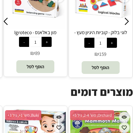
לוגי בלוק - קוביות היגיון מעץ -
מון באלאנס - Igroteco
Igroteco
₪
89
₪
159
הוסף לסל
הוסף לסל
מוצרים דומים
Orchard, מש' 2-4, גיל 5+
Buki, מש' 1+, גיל 3+