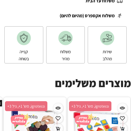
משלוח עד הבית
משלוח אקספרס (מהיום להיום)
שירות
משלוח
קנייה
מהלב
מהיר
בטוחה
מוצרים משלימים
א
igroteco, מש' 1+, גיל 3+
igroteco, מש' 1+, גיל 3+