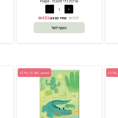
ערכת כלי מטבח - Hape
₪
₪
151
169
מחיר מבצע:
הוסף לסל
Janod, מש' 1+, גיל 3+