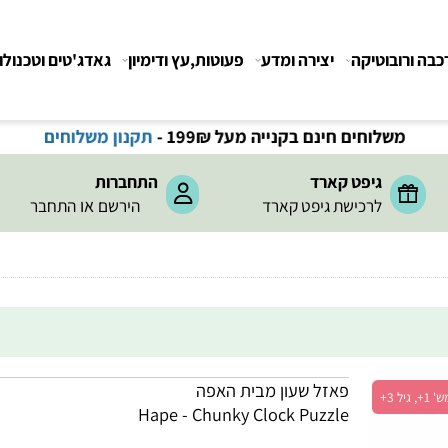
רובוטיקה
יצירה ומדע
פעוטות,עץ ודימיון
גאדג'טים וטכנולוגיה
משלוחים חינם בקנייה מעל 199
₪
-
תקנון משלוחים
גיפט קארד
התחברות
או
לרכישת גיפט קארד
הירשם
התחבר
פאזל שעון מבית האפה
Hape - Chunky Clock Puzzle