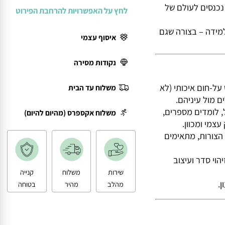
נסים לעולם של
לחץ על האפשרויות להרחבת הפירוט
דמיון והלמידה – בצורה שגם
איסוף עצמי
נקודות מסירה
-חום איכותי (לא
משלוח עד הבית
ול עיניהם.
ומדים מספרים,
משלוח אקספרס (מהיום להיום)
י ומכוון.
ורות, מתאימים
י סדר ועיצוב
שירות
משלוח
קנייה
מהלב
מהיר
בטוחה