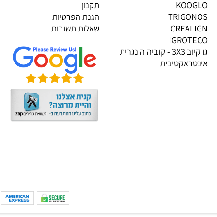
גים בייבוא אישי
מידע
OP
דף הבית
PI
אודות
KOOG
תקנון
TRIGON
הגנת הפרטיות
CREALI
שאלות תשובות
IGROTE
גו קיוב 3X3 - קוביה הונגרית
טראקטיבית