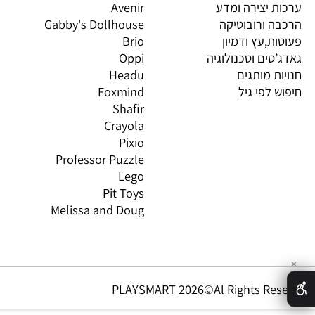
יות מובילות
מותגים מובילים
מות
וצרים
4M
PI
 חשיבה וחברה
יוגי
XIO
 יצירה ומדע
Avenir
LO
 ורובוטיקה
Gabby's Dollhouse
OS
ת,עץ ודמיון
Brio
GN
טים וטכנולוגיה
Oppi
CO
ת מותגים
Headu
 לפי גיל
Foxmind
אינ
Shafir
Crayola
Pixio
Professor Puzzle
Lego
Pit Toys
Melissa and Doug