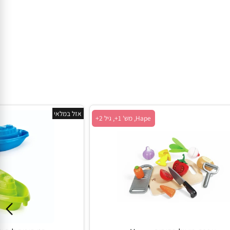
אזל במלאי
Hape, מש' 1+, גיל 2+