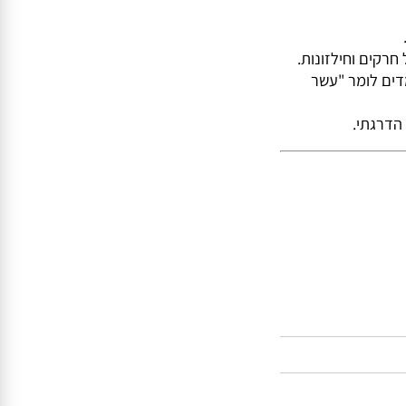
ים וחילזונות.
ם לומר "עשר
רגתי.