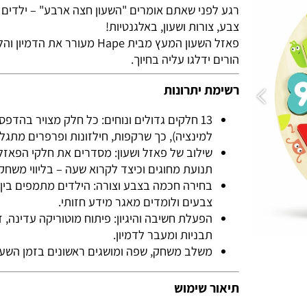
רגע לפני שאתם אומרים "השעון חצה ארבע" – ילדים נכ
צבע, צורות ושעון, באלגנטיות!
פאזל השעון המעץ מבית Hape מעורר את ה
הורים ידלגו עליה בחיוך.
רשימת יתרונות
13 חלקים גדולים ונוחים: כל חלק מצויר בהדפס על
למינציה), כך שרקפות, חילזונות ופרפרים מתגלים מ
שילוב של פאזל ושעון: מסדרים את חלקי הפאזל, ל
תנועת מחוגים וכיצד לקרוא שעה – בליווי משחק עצמ
בחירה חכמה בצבע וצורה: הילדים מתמפים בין הצ
צבעים ולומדים מאגר מידע חזותי.
הפעלת חשיבה והיגיון: פיתוח מוטוריקה עדינה, זיהו
תבניות ומעבר לדמיון.
משלב משחק, שפה ומושגים ראשונים בזמן השעון.