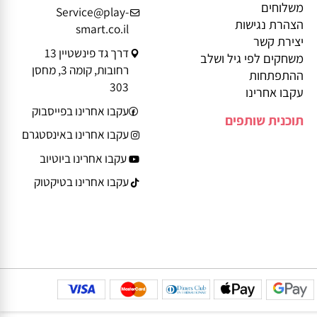
מידע נוסף
פרטי יצירת קשר
בלוג
טלפון: 08-9359935
ביטול עסקה
משלוחים
Service@play-
הצהרת נגישות
smart.co.il
יצירת קשר
דרך גד פינשטיין 13
משחקים לפי גיל ושלב
רחובות, קומה 3, מחסן
ההתפתחות
303
עקבו אחרינו
עקבו אחרינו בפייסבוק
תוכנית שותפים
עקבו אחרינו באינסטגרם
עקבו אחרינו ביוטיוב
עקבו אחרינו בטיקטוק