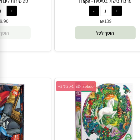
ערכת בישול בסיסית - Hape
סט סירות לים ולאמ
₪
8.90
139
הוסף לסל
הוסף 
Eeboo, מש' 1+, גיל 5+