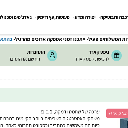
רובוטיקה
יצירה ומדע
פעוטות,עץ ודימיון
גאדג'טים וטכנולוגיה
חים פעיל- ייתכנו זמני אספקה ארוכים מהרגיל-
בהתאם לתקנ
גיפט קארד
התחברות
או
לרכישת גיפט קארד
הירשם
התחבר
ערכה של שחמט ודמקה, 2 ב-1!
משחקי האסטרטגיה השכיחים ביותר הקיימים בתרבות הא