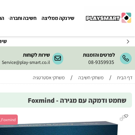
שירנקה ממליצה
חשיבה וחברה
הרכבה ו
שירות המשלו
לפרטים והזמנות
שירות לקוחות
08-9359935
Service@play-smart.co.il
/
/
משחקי חשיבה
משחקי אסטרטגיה
 ודמקה עם מגירה - Foxmind
Foxmind, מש' 2, גיל 6+