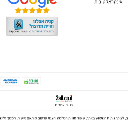
CREALI
שאלות תשובות
IGROTE
גו קיוב 3X3 - קוביה הונגרית
טראקטיבית