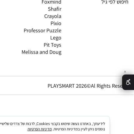
ת,עץ ודמיון
Brio
GN
טים וטכנולוגיה
Oppi
CO
ת מותגים
Headu
 לפי גיל
Foxmind
אינ
Shafir
Crayola
Pixio
Professor Puzzle
Lego
Pit Toys
Melissa and Doug
PLAYSMART 2026©Al Rights Re