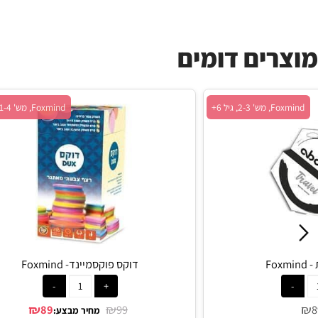
ים דומים
גיל 6+
Foxmind, מש' 1-4, גיל 6+
דוקס פוקסמיינד- Foxmind