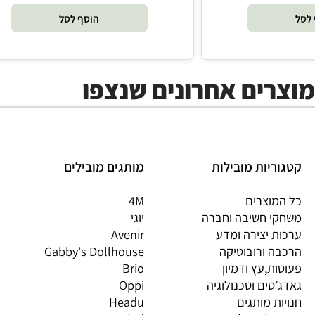
₪
₪
89
99
מחיר מבצע:
הוסף לסל
ים אחרונים שנצפו
יות מובילות
מותגים מובילים
מות
וצרים
4M
PI
 חשיבה וחברה
יוגי
XIO
 יצירה ומדע
Avenir
LO
 ורובוטיקה
Gabby's Dollhouse
OS