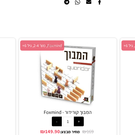
הוסף לרשימת המשאלות
Foxmind, מש' 2-4, גיל 6+
המבוך קורידור - Foxmind