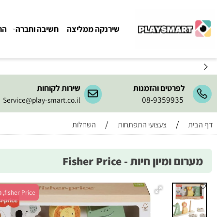
שירנקה ממליצה
חשיבה וחברה
הרכבה ו
לפרטים והזמנות
שירות לקוחות
08-9359935
Service@play-smart.co.il
/
/
צעצועי התפתחות
השחלות
 ומיון חיות - Fisher Price
fisher Price, מש' 1+, גיל 1+