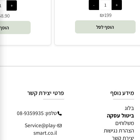
ספיני ענק - Fat Brain
oys
₪
199
58.90
הוסף לסל
הוסף 
מידע נוסף
פרטי יצירת קשר
בלוג