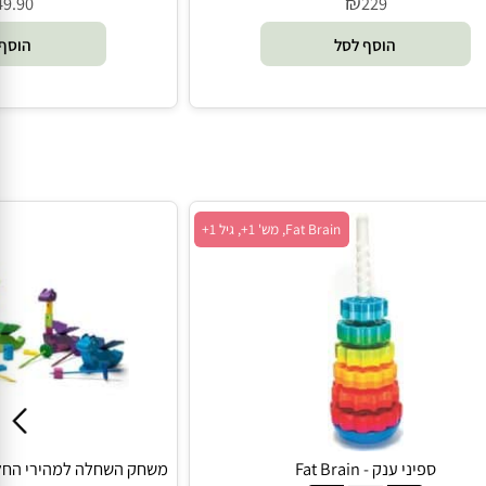
₪
49.90
229
הוסף לסל
הוסף 
Fat Brain, מש' 1+, גיל 1+