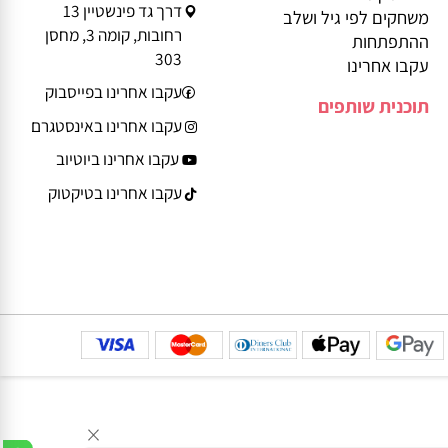
טלפון: 08-9359935
ביטול עסקה
משלוחים
Service@play-
הצהרת נגישות
smart.co.il
יצירת קשר
דרך גד פינשטיין 13
משחקים לפי גיל ושלב
רחובות, קומה 3, מחסן
ההתפתחות
303
עקבו אחרינו
עקבו אחרינו בפייסבוק
תוכנית שותפים
עקבו אחרינו באינסטגרם
עקבו אחרינו ביוטיוב
עקבו אחרינו בטיקטוק