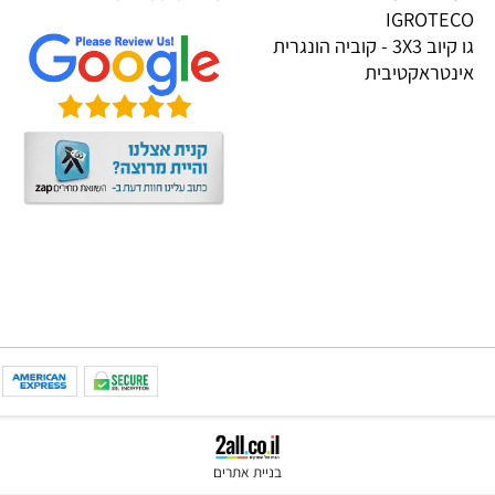
PI
אודות
KOOG
תקנון
TRIGON
הגנת הפרטיות
CREALI
שאלות תשובות
IGROTE
גו קיוב 3X3 - קוביה הונגרית
טראקטיבית