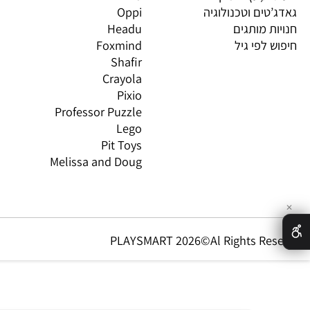
 חשיבה וחברה
יוגי
XIO
 יצירה ומדע
Avenir
LO
 ורובוטיקה
Gabby's Dollhouse
OS
ת,עץ ודמיון
Brio
GN
טים וטכנולוגיה
Oppi
CO
ת מותגים
Headu
 לפי גיל
Foxmind
אינ
Shafir
Crayola
Pixio
Professor Puzzle
Lego
Pit Toys
Melissa and Doug