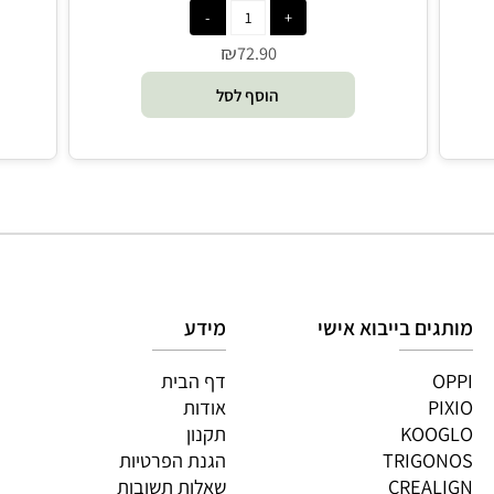
השחלת טבעות כלב נובח - Hape
₪
72.90
הוסף לסל
גים בייבוא אישי
מידע
OP
דף הבית