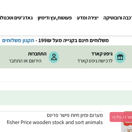
רובוטיקה
יצירה ומדע
פעוטות,עץ ודימיון
גאדג'טים וטכנולוגיה
משלוחים חינם בקנייה מעל 199
₪
-
תקנון משלוחים
גיפט קארד
התחברות
או
לרכישת גיפט קארד
הירשם
התחבר
מערום ומיון חיות פישר פרינס
fisher Price wooden stock and sort animals