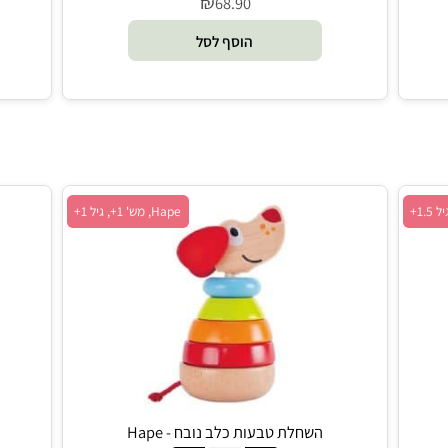
₪
68.90
הוסף לסל
Hape, מש' 1+, גיל 1+