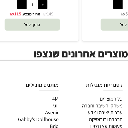
רכבת השחלות - Hape
₪
₪
115
149
מחיר מבצע:
הוסף לסל
ים אחרונים שנצפו
יות מובילות
מותגים מובילים
מות
וצרים
4M
PI