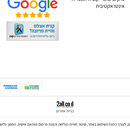
CREALI
שאלות תשובות
IGROTE
גו קיוב 3X3 - קוביה הונגרית
טראקטיבית