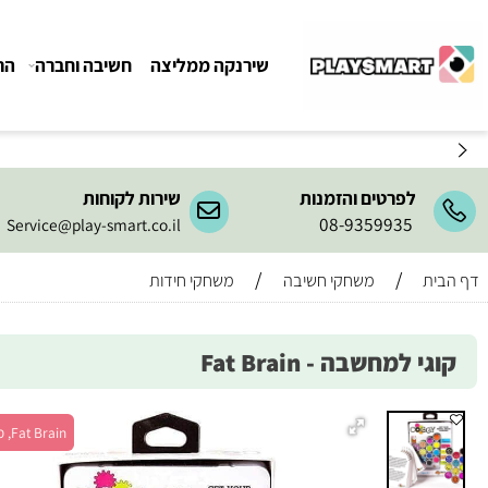
שירנקה ממליצה
חשיבה וחברה
הרכבה ו
לפרטים והזמנות
שירות לקוחות
08-9359935
Service@play-smart.co.il
/
/
משחקי חשיבה
משחקי חידות
למחשבה - Fat Brain
Fat Brain, מש' 1+, גיל 6+