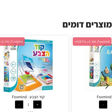
ים דומים
ח+
Foxmind, מש' 1+ , גיל 5+
קוד הצבע - Foxmind