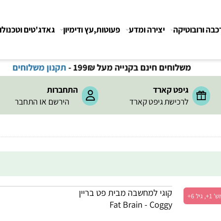
רובוטיקה
יצירה ומדע
פעוטות,עץ ודימיון
גאדג'טים וטכנולוגיה
משלוחים חינם בקנייה מעל 199
₪
-
תקנון משלוחים
גיפט קארד
התחברות
או
לרכישת גיפט קארד
הירשם
התחבר
קוגי למחשבה מבית פט בריין
Fat Brain - Coggy