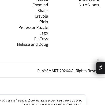
ת,עץ ודמיון
Brio
GN
טים וטכנולוגיה
Oppi
CO
ת מותגים
Headu
 לפי גיל
Foxmind
אינ
Shafir
Crayola
Pixio
Professor Puzzle
Lego
Pit Toys
Melissa and Doug
PLAYSMART 2026©Al Rights Re