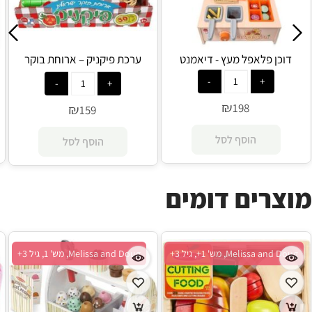
דוכן פלאפל מעץ - דיאמנט
ערכת פיקניק – ארוחת בוקר
ישראלית - דיאמנט
₪
198
₪
159
הוסף לסל
הוסף לסל
מוצרים דומים
Melissa and Doug, מש' 1+, גיל 3+
Melissa and Doug, מש' 1, גיל 3+