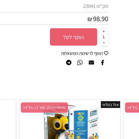
סינון לפי גילאים :
3+
מק"ט:
23041
98.90
₪
הוסף לסל
הוסף לרשימת המשאלות
אזל במלאי
XtremBots, מש' 1+, גיל 4+