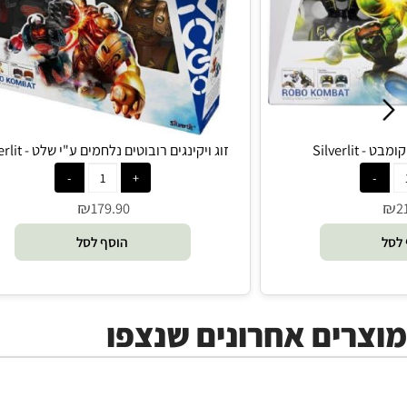
 1+, גיל 5+
Silverlit, מש' 1+, גיל 5+
זוג ויקינגים רובוטים נלחמים ע"י שלט - Silverlit
₪
179.90
הוסף לסל