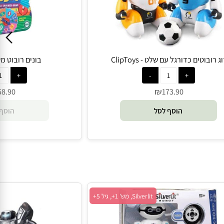
ובוטים כדורגל עם שלט - ClipToys
בונים רובוט משחק 
₪
58.90
173.90
הוסף לסל
הוסף 