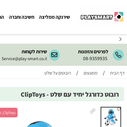
שירנקה ממליצה
חשיבה וחברה
הרכבה ו
לפרטים והזמנות
שירות לקוחות
08-9359935
Service@play-smart.co.il
/
/
ממונעים
רובוטים על שלט
ט כדורגל יחיד עם שלט - ClipToys
ClipToys, מש' 1+, גיל 3+