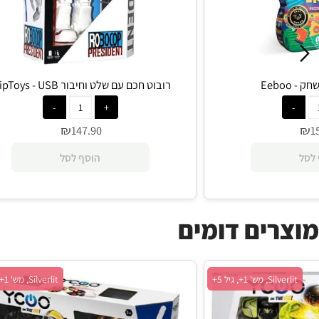
רובוט חכם עם שלט וחיבור ClipToys - USB
₪
147.90
הוסף לסל
ים דומים