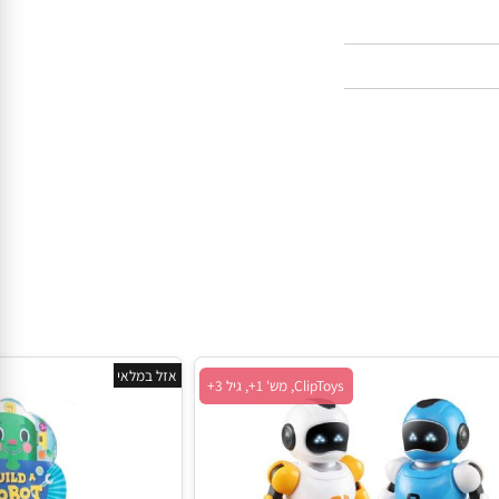
אזל במלאי
ClipToys, מש' 1+, גיל 3+