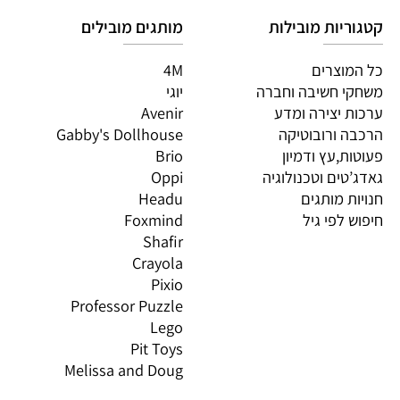
ים אחרונים שנצפו
יות מובילות
מותגים מובילים
מות
וצרים
4M
PI
 חשיבה וחברה
יוגי
XIO
 יצירה ומדע
Avenir
LO
 ורובוטיקה
Gabby's Dollhouse
OS
ת,עץ ודמיון
Brio
GN
טים וטכנולוגיה
Oppi
CO
ת מותגים
Headu
 לפי גיל
Foxmind
אינ
Shafir
Crayola
Pixio