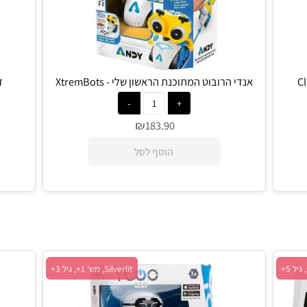
אנדי הרובוט המתוכנת הראשון שלי - XtremBots
זוג ר
₪
183.90
הוסף לסל