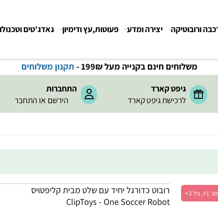
רובוטיקה
יצירה ומדע
פעוטות,עץ ודימיון
גאדג'טים וטכנולוגיה
משלוחים חינם בקנייה מעל 199
₪
-
תקנון משלוחים
גיפט קארד
התחברות
או
לרכישת גיפט קארד
הירשם
התחבר
רובוט כדורגל יחיד עם שלט מבית קליפטויס
ClipToys - One Soccer Robot