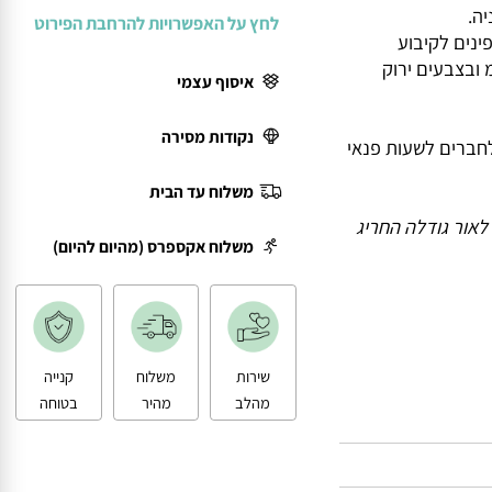
לחץ על האפשרויות להרחבת הפירוט
2 משטחים בגודל 158*158 ס”מ, 4 פינים לקיבוע
 משחק גדולים בקוטר 10 ס"מ ובצבעים ירוק
איסוף עצמי
נקודות מסירה
רים לשעות פנאי
משלוח עד הבית
ור גודלה החריג
משלוח אקספרס (מהיום להיום)
שירות
משלוח
קנייה
מהלב
מהיר
בטוחה