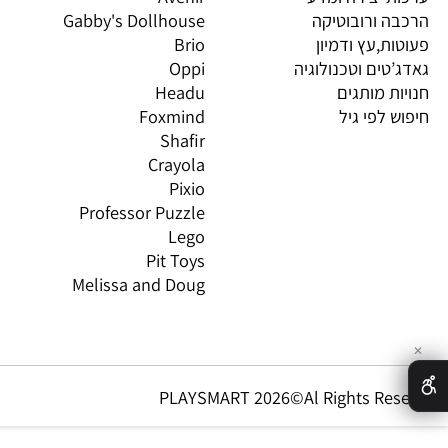
וצרים
4M
PI
 חשיבה וחברה
יוגי
XIO
 יצירה ומדע
Avenir
LO
 ורובוטיקה
Gabby's Dollhouse
OS
ת,עץ ודמיון
Brio
GN
טים וטכנולוגיה
Oppi
CO
ת מותגים
Headu
 לפי גיל
Foxmind
אינ
Shafir
Crayola
Pixio
Professor Puzzle
Lego
Pit Toys
Melissa and Doug