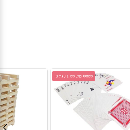
משחקי ענק, מש' 1+, גיל 3+