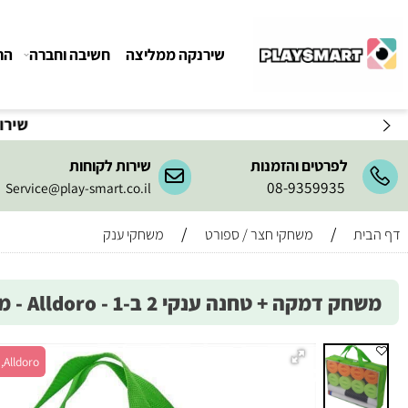
שירנקה ממליצה
חשיבה וחברה
הרכבה ו
שירות המשלו
לפרטים והזמנות
שירות לקוחות
08-9359935
Service@play-smart.co.il
/
/
משחקי חצר / ספורט
משחקי ענק
דמקה + טחנה ענקי 2 ב-1 - Alldoro - משחקי ענק
Alldoro, מש' 2, גיל 5+