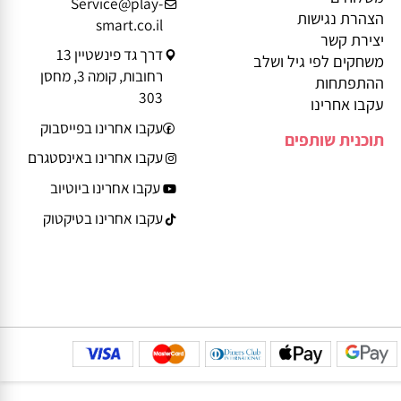
בלוג
טלפון: 08-9359935
ביטול עסקה
משלוחים
Service@play-
הצהרת נגישות
smart.co.il
יצירת קשר
דרך גד פינשטיין 13
משחקים לפי גיל ושלב
רחובות, קומה 3, מחסן
ההתפתחות
303
עקבו אחרינו
עקבו אחרינו בפייסבוק
תוכנית שותפים
עקבו אחרינו באינסטגרם
עקבו אחרינו ביוטיוב
עקבו אחרינו בטיקטוק