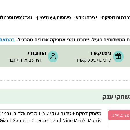
רובוטיקה
יצירה ומדע
פעוטות,עץ ודימיון
גאדג'טים וטכנולוגיה
חים פעיל- ייתכנו זמני אספקה ארוכים מהרגיל-
בהתאם לתקנ
גיפט קארד
התחברות
או
לרכישת גיפט קארד
הירשם
התחבר
משחק דמקה + טחנה ענקי 2 ב-1 מבית אלדורו גרמניה
n-1 Giant Games - Checkers and Nine Men's Morris