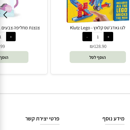
גו גאדג'טס קלאץ - Klutz Lego
צנצנת מחליפה צבעים במים - 
₪
₪
99
128.90
הוסף לסל
הוסף 