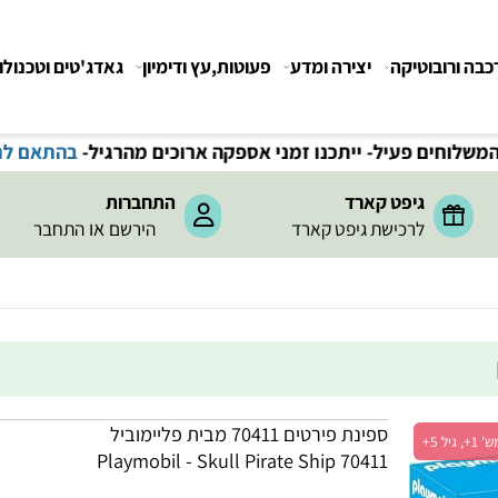
רובוטיקה
יצירה ומדע
פעוטות,עץ ודימיון
גאדג'טים וטכנולוגיה
גיפט קארד
התחברות
או
לרכישת גיפט קארד
הירשם
התחבר
ספינת פירטים 70411 מבית פליימוביל
Playmobil - Skull Pirate Ship 70411