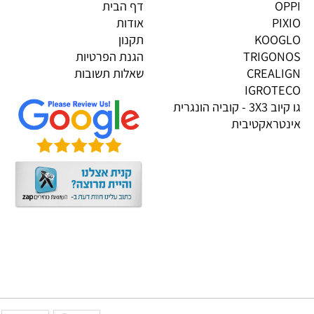
גים בייבוא אישי
מידע
OP
דף הבית
PI
אודות
KOOG
תקנון
TRIGON
הגנת הפרטיות
CREALI
שאלות תשובות
IGROTE
גו קיוב 3X3 - קוביה הונגרית
טראקטיבית