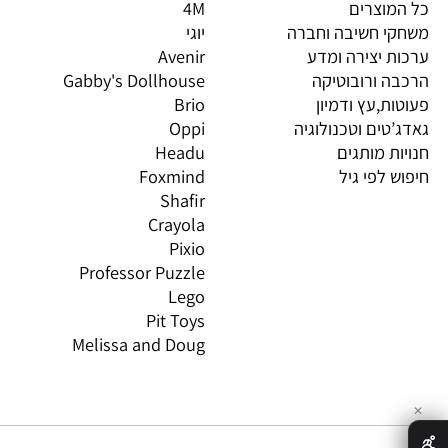
יות מובילות
מותגים מובילים
מות
וצרים
4M
PI
 חשיבה וחברה
יוגי
XIO
 יצירה ומדע
Avenir
LO
 ורובוטיקה
Gabby's Dollhouse
OS
ת,עץ ודמיון
Brio
GN
טים וטכנולוגיה
Oppi
CO
ת מותגים
Headu
 לפי גיל
Foxmind
אינ
Shafir
Crayola
Pixio
Professor Puzzle
Lego
Pit Toys
Melissa and Doug