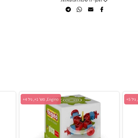
הוסף לרשימת המשאלות
Engino, מש' 1+, גיל 4+