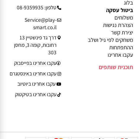
מידע נוסף
פרטי יצירת קשר
בלוג
טלפון: 08-9359935
ביטול עסקה
משלוחים
Service@play-
הצהרת נגישות
smart.co.il
יצירת קשר
דרך גד פינשטיין 13
משחקים לפי גיל ושלב
רחובות, קומה 3, מחסן
ההתפתחות
303
עקבו אחרינו
עקבו אחרינו בפייסבוק
תוכנית שותפים
עקבו אחרינו באינסטגרם
עקבו אחרינו ביוטיוב
עקבו אחרינו בטיקטוק