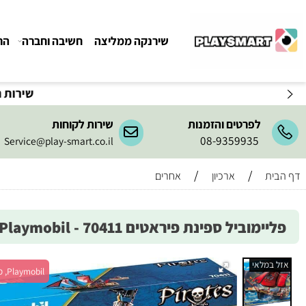
שירנקה ממליצה
חשיבה וחברה
הרכבה ו
 אספקה ארוכים מהרגיל-
בהתאם לתקנון
!
לפרטים והזמנות
שירות לקוחות
08-9359935
Service@play-smart.co.il
/
/
ארכיון
אחרים
וביל ספינת פיראטים 70411 - Playmobil
מלאי
Playmobil, מש' 1+, גיל 5+